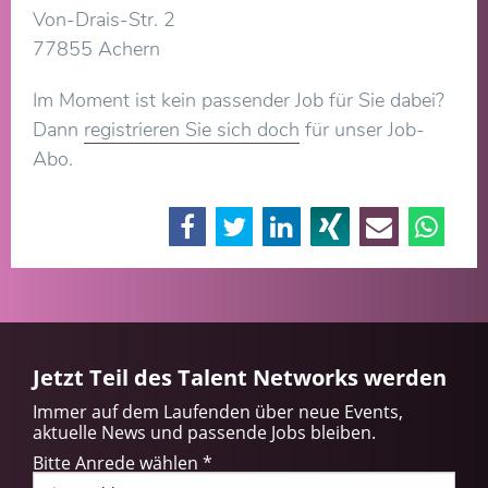
Von-Drais-Str. 2
77855 Achern
Im Moment ist kein passender Job für Sie dabei?
Dann
registrieren Sie sich doch
für unser Job-
Abo.
Jetzt Teil des Talent Networks werden
Immer auf dem Laufenden über neue Events,
aktuelle News und passende Jobs bleiben.
Bitte Anrede wählen
*