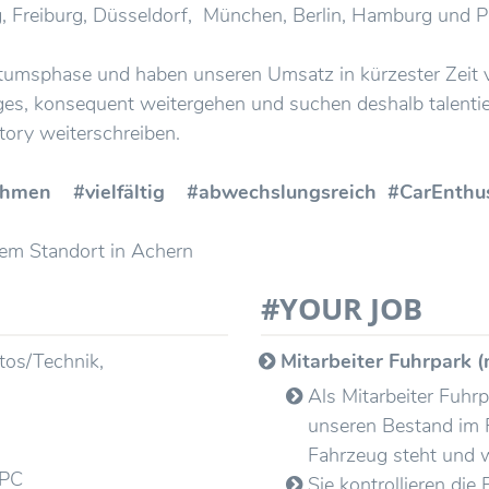
 Freiburg, Düsseldorf, München, Berlin, Hamburg und Par
tumsphase und haben unseren Umsatz in kürzester Zeit v
s, konsequent weitergehen und suchen deshalb talentier
ory weiterschreiben.
nehmen #vielfältig #abwechslungsreich #CarEnt
rem Standort in Achern
#YOUR JOB
tos/Technik,
Mitarbeiter Fuhrpark 
Als Mitarbeiter Fuhr
unseren Bestand im 
e
Fahrzeug steht und
m PC
Sie kontrollieren die