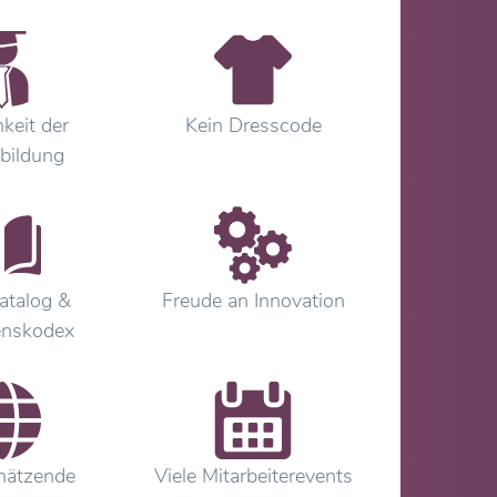
keit der
Kein Dresscode
bildung
atalog &
Freude an Innovation
enskodex
hätzende
Viele Mitarbeiterevents