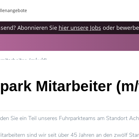
llenangebote
assend? Abonnieren Sie
hier unsere Jobs
oder bewerben
kmitarbeiter (m/w/d)
park Mitarbeiter (m
en Sie ein Teil unseres Fuhrparkteams am Standort Ac
arbeitern sind wir seit über 45 Jahren an den zwölf Stan