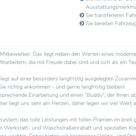
Ausstattungsmerkma
Sie transferieren Fa
Sie bereiten Fahrzeu
rer Mitbewerber. Das liegt neben den Werten eines moder
itarbeitern, die mit Freude dabei sind und sich als ein T
egt auf einer besonders langfristig ausgelegten Zusamme
ie richtig ankommen - und gerne langfristig bleiben!
sprechende Einarbeitung und einen "Buddy", der Ihnen ab T
iter liegt uns sehr am Herzen, daher legen wir viel Wer
system, das tolle Leistungen mit tollen Prämien im breit
nem Werkstatt- und Waschstraßenrabatt und speziellen K
uns wichtig. Daher bieten wir kostenlose Online- und Prä