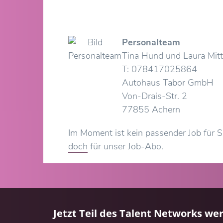
Personalteam
Tina Hund und Laura Mit
T: 078417025864
Autohaus Tabor GmbH
Von-Drais-Str. 2
77855 Achern
Im Moment ist kein passender Job für 
doch
für unser Job-Abo.
Jetzt Teil des Talent Networks we