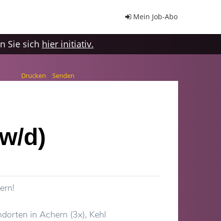
Mein Job-Abo
 Sie sich
hier initiativ.
Drucken
|
Senden
/w/d)
hern!
dorten in Achern (3x), Kehl